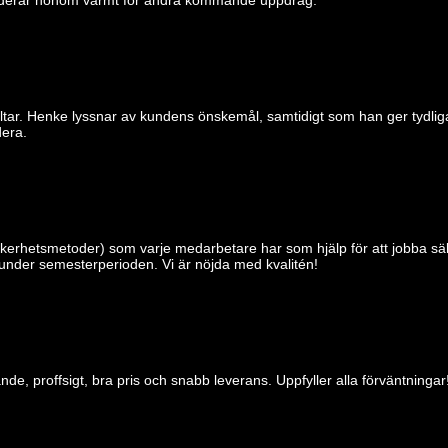
yltar. Henke lyssnar av kundens önskemål, samtidigt som han ger tydli
dera.
säkerhetsmetoder) som varje medarbetare har som hjälp för att jobba sä
 under semesterperioden. Vi är nöjda med kvalitén!
e, proffsigt, bra pris och snabb leverans. Uppfyller alla förväntningar!