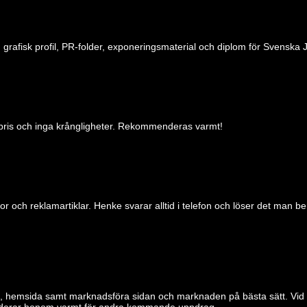
rafisk profil, PR-folder, exponeringsmaterial och diplom för Svenska 
t pris och inga krångligheter. Rekommenderas varmt!
 och reklamartiklar. Henke svarar alltid i telefon och löser det man 
 hemsida samt marknadsföra sidan och marknaden på bästa sätt. Vid kont
nderar honom varmt för andra kommande uppdrag.