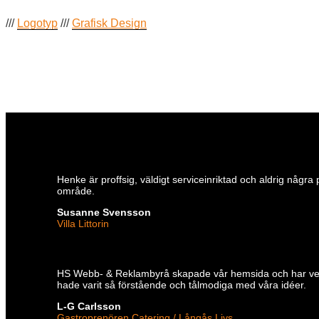
///
Logotyp
///
Grafisk Design
Henke är proffsig, väldigt serviceinriktad och aldrig några
område.
Susanne Svensson
Villa Littorin
HS Webb- & Reklambyrå skapade vår hemsida och har verklige
hade varit så förstående och tålmodiga med våra idéer.
L-G Carlsson
Gastroprenören Catering / Långås Livs