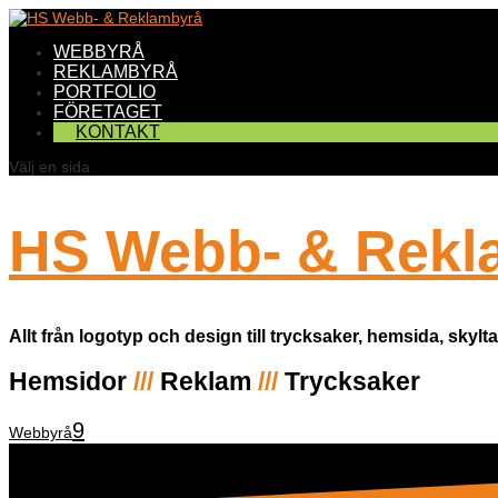
WEBBYRÅ
REKLAMBYRÅ
PORTFOLIO
FÖRETAGET
KONTAKT
Välj en sida
HS Webb- & Rekl
Allt från logotyp och design till trycksaker, hemsida, skyl
Hemsidor
///
Reklam
///
Trycksaker
Webbyrå