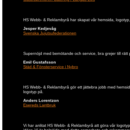
HS Webb- & Reklambyrå har skapat vår hemsida, logotyp, g
Jesper Kedjevåg
Svenska Jujutsufederationen
Supernöjd med bemötande och service, bra grejer till rät
Emil Gustafsson
Städ & Fönsterservice i Nybro
HS Webb- & Reklambyrå gör ett jättebra jobb med hemsidor
logotyp på.
Anders Lorentzon
Esereds Lantbruk
Vi har anlitat HS Webb- & Reklambyrå att göra vår logotyp,
idéer. Vi är helnöjda med detta samarbete och rekomme