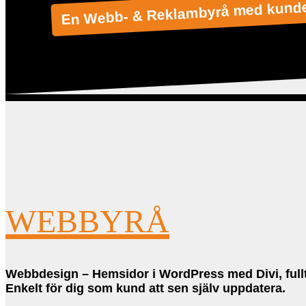
En Webb- & Reklambyrå med kunder
WEBBYRÅ
Webbdesign –
Hemsidor
i
WordPress med Divi
, fu
Enkelt för dig som kund att sen själv uppdatera.