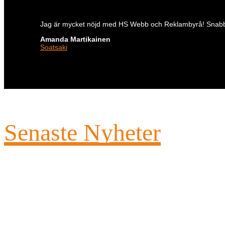
Jag är mycket nöjd med HS Webb och Reklambyrå! Snabbt o
Amanda Martikainen
Soatsaki
Senaste Nyheter