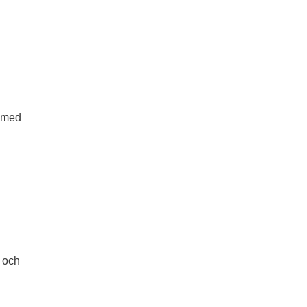
a med
r och