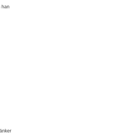
m han
tänker