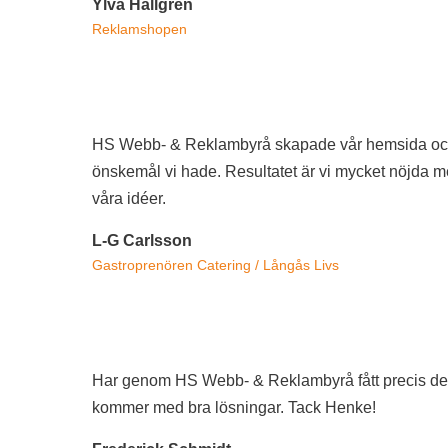
Ylva Hallgren
Reklamshopen
HS Webb- & Reklambyrå skapade vår hemsida och har 
önskemål vi hade. Resultatet är vi mycket nöjda me
våra idéer.
L-G Carlsson
Gastroprenören Catering / Långås Livs
Har genom HS Webb- & Reklambyrå fått precis det j
kommer med bra lösningar. Tack Henke!