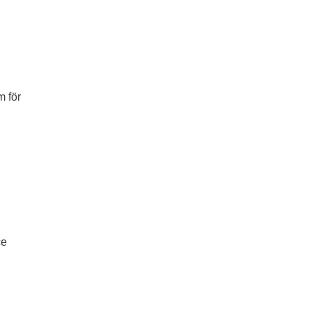
m för
ce