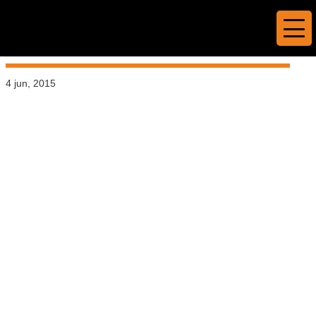
Banderoll – Ullareds
Brukshundsklubb
4 jun, 2015