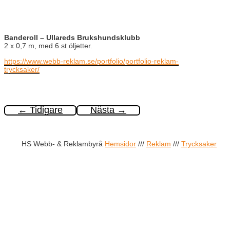
Banderoll – Ullareds Brukshundsklubb
2 x 0,7 m, med 6 st öljetter.
https://www.webb-reklam.se/portfolio/portfolio-reklam-
trycksaker/
←
Tidigare
Nästa
→
HS Webb- & Reklambyrå
Hemsidor
///
Reklam
///
Trycksaker