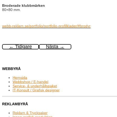
Broderade klubbmärken
80×80 mm.
webb-reklam.se/portfolio/portfolio-profilklader/#brodyr
←
Tidigare
Nästa
→
WEBBYRÅ
Hemsida
Webbshop / E-handel
Service- & underhållspaket
IT-Konsult / Grafisk designer
REKLAMBYRÅ
Reklam & Trycksaker