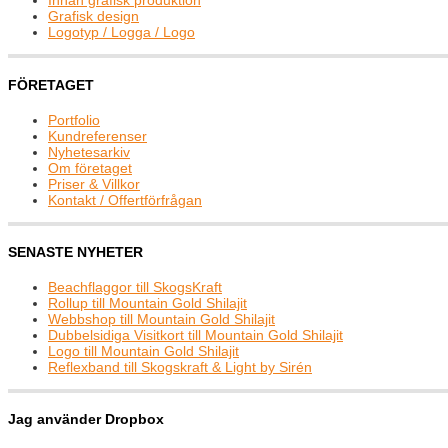
Innan grafisk produktion
Grafisk design
Logotyp / Logga / Logo
FÖRETAGET
Portfolio
Kundreferenser
Nyhetesarkiv
Om företaget
Priser & Villkor
Kontakt / Offertförfrågan
SENASTE NYHETER
Beachflaggor till SkogsKraft
Rollup till Mountain Gold Shilajit
Webbshop till Mountain Gold Shilajit
Dubbelsidiga Visitkort till Mountain Gold Shilajit
Logo till Mountain Gold Shilajit
Reflexband till Skogskraft & Light by Sirén
Jag använder Dropbox