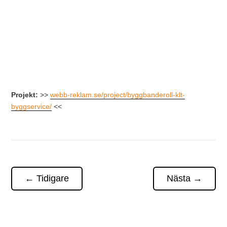
Projekt:
>>
webb-reklam.se/project/byggbanderoll-klt-
byggservice/
<<
←
Tidigare
Nästa
→