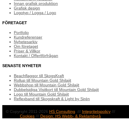
Innan grafisk produktion
Grafisk design
Logotyp / Logga / Logo
FÖRETAGET
Portfolio
Kundreferenser
Nyhetesarkiv
Om företaget
Priser & Villkor
Kontakt / Offertförfrågan
SENASTE NYHETER
Beachflaggor till SkogsKraft
Rollup till Mountain Gold Shilajit
Webbshop till Mountain Gold Shilajit
Dubbelsidiga Visitkort till Mountain Gold Shilajit
Logo till Mountain Gold Shilajit
Reflexband till Skogskraft & Light by Sirén
© Copyright 2011-2026
HS Consulting
. ///
Integritetspolicy
///
Cookies
///
Design: HS Webb- & Reklambyrå