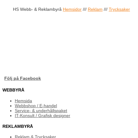
HS Webb- & Reklambyrå
Hemsidor
///
Reklam
///
Trycksaker
Följ på Facebook
WEBBYRÅ
Hemsida
Webbshop / E-handel
Service- & underhållspaket
IT-Konsult / Grafisk designer
REKLAMBYRÅ
Reklam & Trycksaker