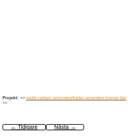
Projekt:
>>
webb-reklam.se/project/folder-ameriden-koinge-bb/
<<
←
Tidigare
Nästa
→