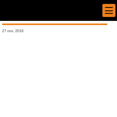
Folder till Ameriden, Köinge
B&B
27 nov, 2018