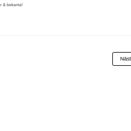
er & bekanta!
Näs