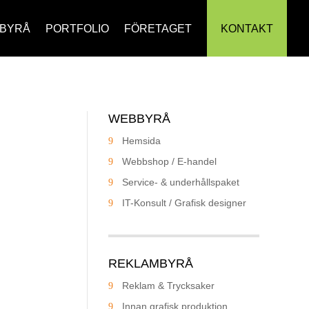
BYRÅ
PORTFOLIO
FÖRETAGET
KONTAKT
WEBBYRÅ
Hemsida
Webbshop / E-handel
Service- & underhållspaket
IT-Konsult / Grafisk designer
REKLAMBYRÅ
Reklam & Trycksaker
Innan grafisk produktion