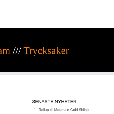
am
///
Trycksaker
SENASTE NYHETER
Rollup till Mountain Gold Shilajit