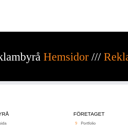
klambyrå
Hemsidor
///
Rekl
YRÅ
FÖRETAGET
ida
Portfolio