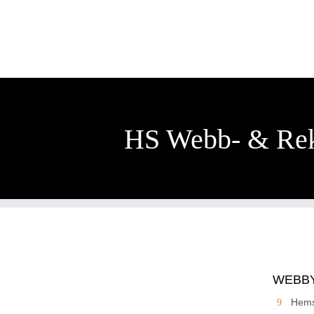
HS Webb- & Re
WEBB
Hems