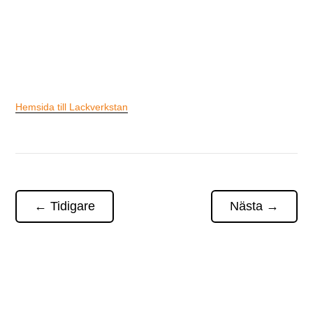
Hemsida till Lackverkstan
←
Tidigare
Nästa
→