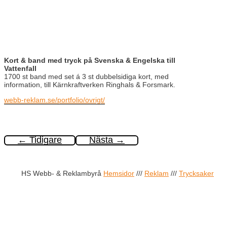
Kort & band med tryck på Svenska & Engelska till
Vattenfall
1700 st band med set á 3 st dubbelsidiga kort, med
information, till Kärnkraftverken Ringhals & Forsmark.
webb-reklam.se/portfolio/ovrigt/
←
Tidigare
Nästa
→
HS Webb- & Reklambyrå
Hemsidor
///
Reklam
///
Trycksaker