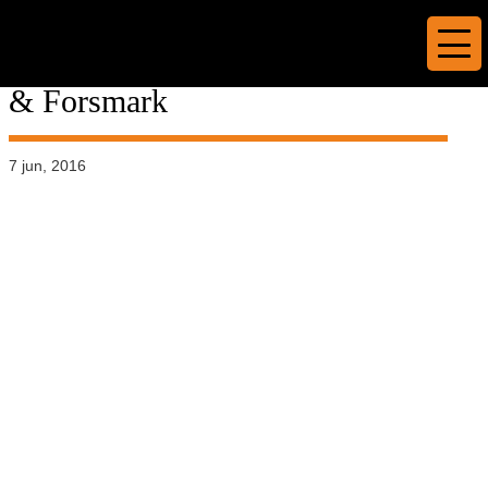
HU-kort / band, med tryck
(Svenska/Engelska) – Ringhals
& Forsmark
7 jun, 2016