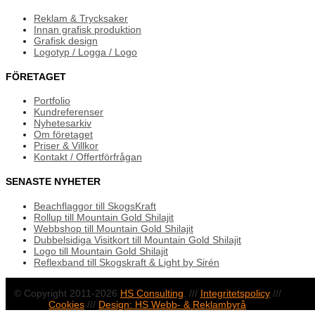
Reklam & Trycksaker
Innan grafisk produktion
Grafisk design
Logotyp / Logga / Logo
FÖRETAGET
Portfolio
Kundreferenser
Nyhetesarkiv
Om företaget
Priser & Villkor
Kontakt / Offertförfrågan
SENASTE NYHETER
Beachflaggor till SkogsKraft
Rollup till Mountain Gold Shilajit
Webbshop till Mountain Gold Shilajit
Dubbelsidiga Visitkort till Mountain Gold Shilajit
Logo till Mountain Gold Shilajit
Reflexband till Skogskraft & Light by Sirén
© Copyright 2011-2026
HS Consulting
. ///
Integritetspolicy
///
Cookies
///
Design: HS Webb- & Reklambyrå