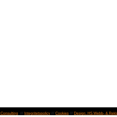
Consulting
. ///
Integritetspolicy
///
Cookies
///
Design: HS Webb- & Rek