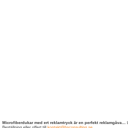
Microfiberdukar med ert reklamtryck är en perfekt reklamgåva…
L
Beställning eller offert till
kontakt@hsconsulting.se