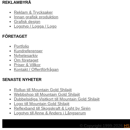
REKLAMBYRÅ
Reklam & Trycksaker
Innan grafisk produktion
Grafisk design
Logotyp / Logga / Logo
FÖRETAGET
Portfolio
Kundreferenser
Nyhetesarkiv
Om företaget
Priser & Villkor
Kontakt / Offertförfrågan
SENASTE NYHETER
Rollup till Mountain Gold Shilajit
Webbshop till Mountain Gold Shilajit
Dubbelsidiga Visitkort till Mountain Gold Shilajit
Logo till Mountain Gold Shilajit
Reflexband till Skogskraft & Light by Sirén
Logotyp till Anne & Anders i Långserum
© Copyright 1999-2026
HS 