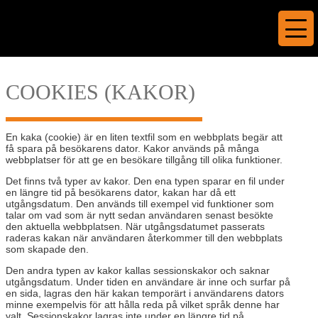
COOKIES (KAKOR)
En kaka (cookie) är en liten textfil som en webbplats begär att
få spara på besökarens dator. Kakor används på många
webbplatser för att ge en besökare tillgång till olika funktioner.
Det finns två typer av kakor. Den ena typen sparar en fil under
en längre tid på besökarens dator, kakan har då ett
utgångsdatum. Den används till exempel vid funktioner som
talar om vad som är nytt sedan användaren senast besökte
den aktuella webbplatsen. När utgångsdatumet passerats
raderas kakan när användaren återkommer till den webbplats
som skapade den.
Den andra typen av kakor kallas sessionskakor och saknar
utgångsdatum. Under tiden en användare är inne och surfar på
en sida, lagras den här kakan temporärt i användarens dators
minne exempelvis för att hålla reda på vilket språk denne har
valt. Sessionskakor lagras inte under en längre tid på