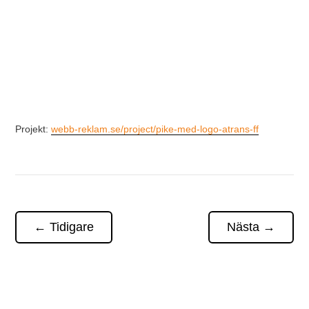
Projekt:
webb-reklam.se/project/pike-med-logo-atrans-ff
←
Tidigare
Nästa
→