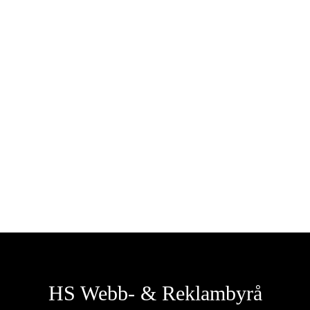
Klicka här för att begära en
kostnadsfri offert
OFFERTFÖRFRÅGAN
HS Webb- & Reklambyrå