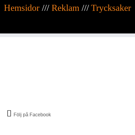
Hemsidor
///
Reklam
///
Trycksaker
Följ på Facebook