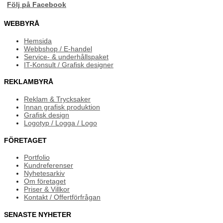
Följ på Facebook
WEBBYRÅ
Hemsida
Webbshop / E-handel
Service- & underhållspaket
IT-Konsult / Grafisk designer
REKLAMBYRÅ
Reklam & Trycksaker
Innan grafisk produktion
Grafisk design
Logotyp / Logga / Logo
FÖRETAGET
Portfolio
Kundreferenser
Nyhetesarkiv
Om företaget
Priser & Villkor
Kontakt / Offertförfrågan
SENASTE NYHETER