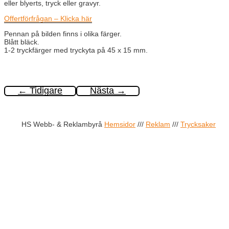
eller blyerts, tryck eller gravyr.
Offertförfrågan – Klicka här
Pennan på bilden finns i olika färger.
Blått bläck.
1-2 tryckfärger med tryckyta på 45 x 15 mm.
←
Tidigare
Nästa
→
HS Webb- & Reklambyrå
Hemsidor
///
Reklam
///
Trycksaker