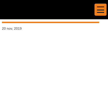
Reklampenna med eget tryck /
logo
20 nov, 2019