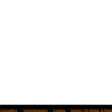
Consulting
. ///
Integritetspolicy
///
Cookies
///
Design: HS Webb- & Rek