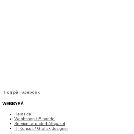
Följ på Facebook
WEBBYRÅ
Hemsida
Webbshop / E-handel
Service- & underhållspaket
IT-Konsult / Grafisk designer