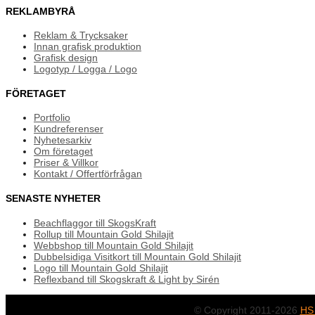
REKLAMBYRÅ
Reklam & Trycksaker
Innan grafisk produktion
Grafisk design
Logotyp / Logga / Logo
FÖRETAGET
Portfolio
Kundreferenser
Nyhetesarkiv
Om företaget
Priser & Villkor
Kontakt / Offertförfrågan
SENASTE NYHETER
Beachflaggor till SkogsKraft
Rollup till Mountain Gold Shilajit
Webbshop till Mountain Gold Shilajit
Dubbelsidiga Visitkort till Mountain Gold Shilajit
Logo till Mountain Gold Shilajit
Reflexband till Skogskraft & Light by Sirén
© Copyright 2011-2026
HS 