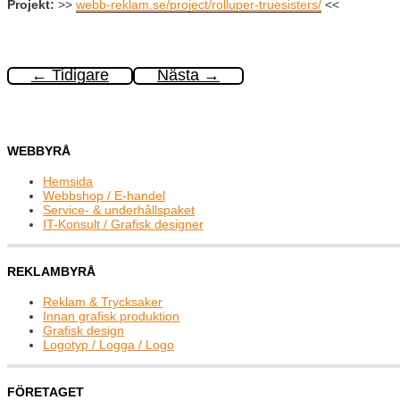
Projekt:
>>
webb-reklam.se/project/rolluper-truesisters/
<<
←
Tidigare
Nästa
→
WEBBYRÅ
Hemsida
Webbshop / E-handel
Service- & underhållspaket
IT-Konsult / Grafisk designer
REKLAMBYRÅ
Reklam & Trycksaker
Innan grafisk produktion
Grafisk design
Logotyp / Logga / Logo
FÖRETAGET