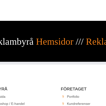
klambyrå
Hemsidor
///
Rekl
YRÅ
FÖRETAGET
ida
Portfolio
shop / E-handel
Kundreferenser