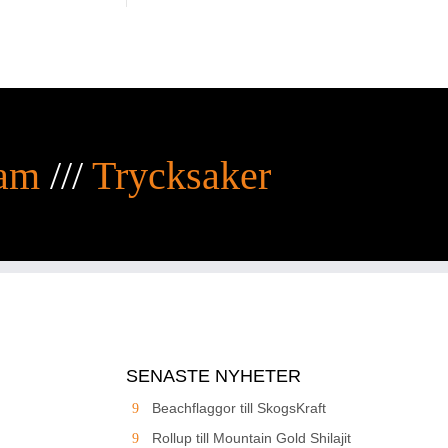
am
///
Trycksaker
SENASTE NYHETER
Beachflaggor till SkogsKraft
Rollup till Mountain Gold Shilajit