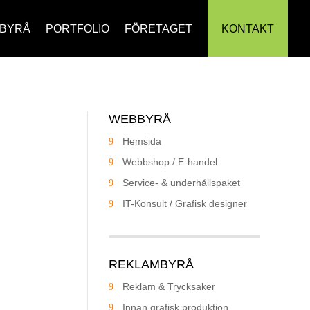
BYRÅ
PORTFOLIO
FÖRETAGET
KONTAKT
WEBBYRÅ
Hemsida
Webbshop / E-handel
Service- & underhållspaket
IT-Konsult / Grafisk designer
REKLAMBYRÅ
Reklam & Trycksaker
Innan grafisk produktion