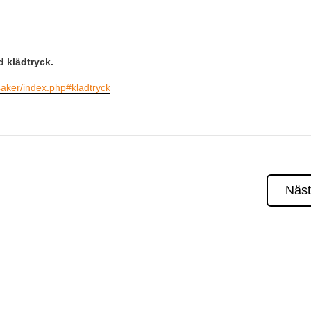
 klädtryck.
saker/index.php#kladtryck
Näs