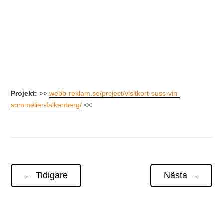
Projekt:
>>
webb-reklam.se/project/visitkort-suss-vin-
sommelier-falkenberg/
<<
←
Tidigare
Nästa
→