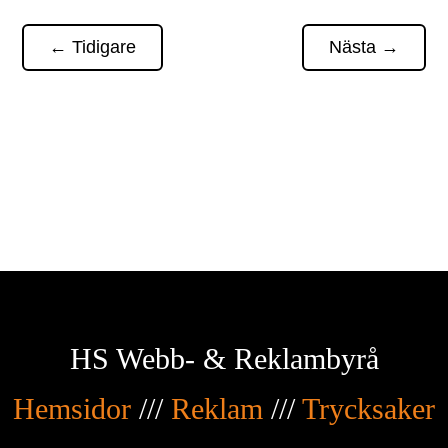
←
Tidigare
Nästa
→
HS Webb- & Reklambyrå
Hemsidor
///
Reklam
///
Trycksaker